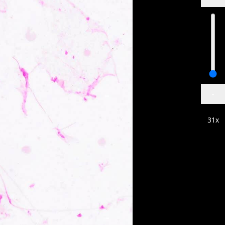
-
31
x