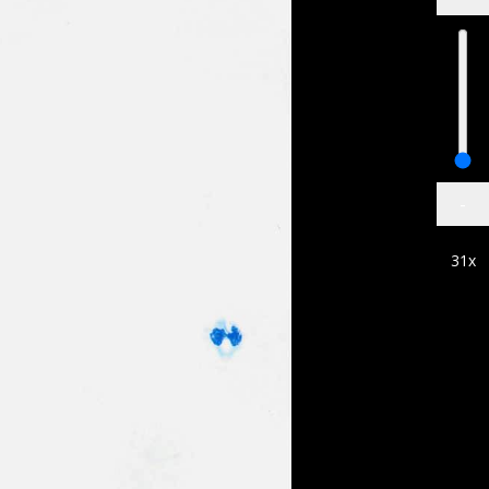
-
31
x