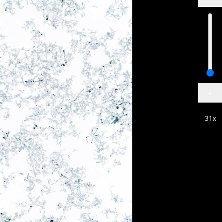
-
31
x