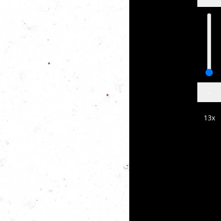
-
13
x